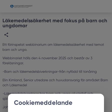
Grade
Portal
Läkemedelssäkerhet med fokus på barn och
ungdomar
Ett förinspelat webbinarium om läkemedelssäkerhet med temat
barn och unga.
Webbinariet hölls den 4 november 2025 och består av 3
föreläsningar.
-Barn och läkemedelsbiverkningar-från nyfödd till tonåring
Elin Kimland, Senior utredare och huvudansvarig för området Barn
och Läkemedel
-Läkemedelsöverdoser hos barn och unga-olycksfall och
självskada
Cookiemeddelande
Johanna Nordmark Grass, överläkare, Giftinformationscentralen