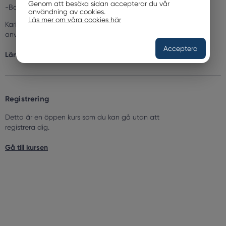
Genom att besöka sidan accepterar du vår
-Barn/unga, djur och läkemedel-vad kan gå fel?
användning av cookies.
Läs mer om våra cookies här
Karin Sjöström, utredare på Enheten för veterinärläkemedel i
användning
Acceptera
Längd:
1
h
35
min
Registrering
Detta är en öppen kurs som du kan gå utan att
registrera dig.
Gå till kursen