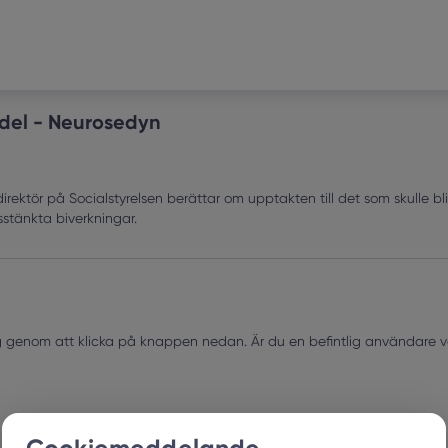
del - Neurosedyn
irektör på Socialstyrelsen berättar om upptakten till det som skulle bl
sstänkta biverkningar.
ig genom att klicka på knappen nedan. Är du en befintlig användare var